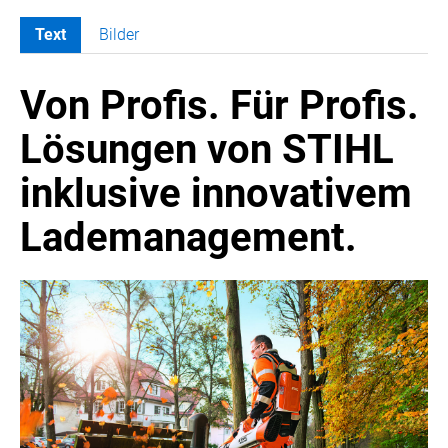
Text
Bilder
MELDUNGEN
Von Profis. Für Profis.
PRESSEMITTEILUNGEN
Lösungen von STIHL
MEDIA
inklusive innovativem
PRESSEBILDER
PRESSEKONTAKT
Lademanagement.