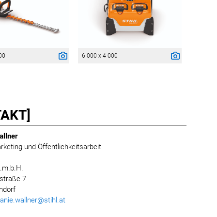
00
6 000 x 4 000
AKT]
allner
rketing und Öffentlichkeitsarbeit
.m.b.H.
straße 7
ndorf
anie.wallner@stihl.at