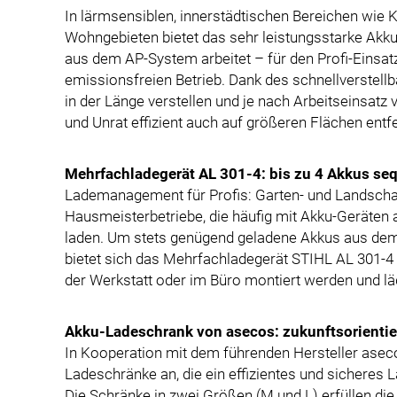
In lärmsensiblen, innerstädtischen Bereichen wie 
Wohngebieten bietet das sehr leistungsstarke Akk
aus dem AP-System arbeitet – für den Profi-Einsatz
emissionsfreien Betrieb. Dank des schnellverstell
in der Länge verstellen und je nach Arbeitseinsatz
und Unrat effizient auch auf größeren Flächen entfe
Mehrfachladegerät AL 301-4: bis zu 4 Akkus seq
Lademanagement für Profis: Garten- und Landsch
Hausmeisterbetriebe, die häufig mit Akku-Geräten
laden. Um stets genügend geladene Akkus aus dem
bietet sich das Mehrfachladegerät STIHL AL 301-4 
der Werkstatt oder im Büro montiert werden und läd
Akku-Ladeschrank von asecos: zukunftsorientie
In Kooperation mit dem führenden Hersteller asec
Ladeschränke an, die ein effizientes und sicheres
Die Schränke in zwei Größen (M und L) erfüllen di