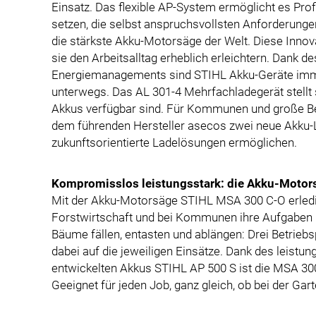
Einsatz. Das flexible AP-System ermöglicht es Profi
setzen, die selbst anspruchsvollsten Anforderung
die stärkste Akku-Motorsäge der Welt. Diese Innov
sie den Arbeitsalltag erheblich erleichtern. Dank 
Energiemanagements sind STIHL Akku-Geräte immer
unterwegs. Das AL 301-4 Mehrfachladegerät stellt 
Akkus verfügbar sind. Für Kommunen und große Be
dem führenden Hersteller asecos zwei neue Akku-La
zukunftsorientierte Ladelösungen ermöglichen.
Kompromisslos leistungsstark: die Akku-Moto
Mit der Akku-Motorsäge STIHL MSA 300 C-O erledig
Forstwirtschaft und bei Kommunen ihre Aufgaben b
Bäume fällen, entasten und ablängen: Drei Betrie
dabei auf die jeweiligen Einsätze. Dank des leistu
entwickelten Akkus STIHL AP 500 S ist die MSA 30
Geeignet für jeden Job, ganz gleich, ob bei der Ga