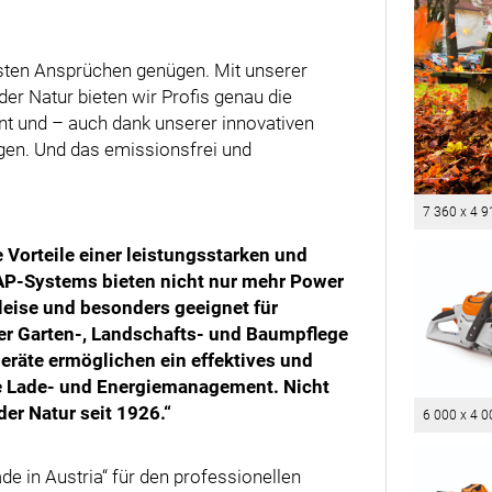
hsten Ansprüchen genügen. Mit unserer
 der Natur bieten wir Profis genau die
ent und – auch dank unserer innovativen
en. Und das emissionsfrei und
7 360 x 4 9
e Vorteile einer leistungsstarken und
 AP-Systems bieten nicht nur mehr Power
leise und besonders geeignet für
er Garten-, Landschafts- und Baumpflege
räte ermöglichen ein effektives und
ve Lade- und Energiemanagement. Nicht
der Natur seit 1926.“
6 000 x 4 0
e in Austria“ für den professionellen