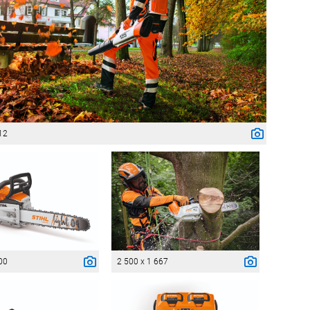
12
00
2 500 x 1 667