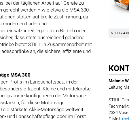
s, bei der täglichen Arbeit auf Geräte zu
en gerecht werden – wie etwa die MSA 300,
ationen stoßen auf breite Zustimmung, da
des modernen Lade- und
 einsatzbereit, egal ob im Betrieb oder
6 000 x 4 0
sicher, dass stets ausreichend geladene
triebe bietet STIHL in Zusammenarbeit mit
deschränke an, die sichere, effiziente und
KONT
rsäge MSA 300
Melanie W
en Profis im Landschaftsbau, in der
Leitung Ma
esonders effizient. Kleine und mittelgroße
bsprogramme konfigurieren die Motorsäge
STIHL Ges
ngsstarken, für diese Motorsäge
Fachmarkt
0 die stärkste Akku-Motorsäge weltweit.
2334 Vöse
rten- und Landschaftspflege oder im Forst.
E-Mail:
mel