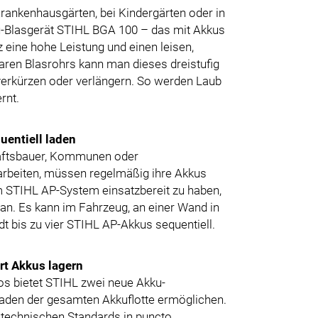
Krankenhausgärten, bei Kindergärten oder in
u-Blasgerät STIHL BGA 100 – das mit Akkus
 eine hohe Leistung und einen leisen,
baren Blasrohrs kann man dieses dreistufig
 verkürzen oder verlängern. So werden Laub
rnt.
uentiell laden
aftsbauer, Kommunen oder
 arbeiten, müssen regelmäßig ihre Akkus
 STIHL AP-System einsatzbereit zu haben,
an. Es kann im Fahrzeug, an einer Wand in
t bis zu vier STIHL AP-Akkus sequentiell.
rt Akkus lagern
os bietet STIHL zwei neue Akku-
 Laden der gesamten Akkuflotte ermöglichen.
e technischen Standards in puncto