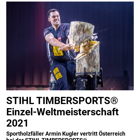
von Förstern, Waldbesitzern und Dienstleistern wird
deutlich schneller, einfacher und entsprechend
kostengünstiger. „Das Ziel von treeva ist es, den gesamten
Prozess der Holzernte – von der Arbeitsvorbereitung und -
durchführung bis zur Holzvermessung – nahtlos, digital
und möglichst einfach für den Anwender in einem System
abzubilden“, erklärt Manfred Ide, Geschäftsführer der
treeva GmbH.
STIHL TIMBERSPORTS®
Einzel-Weltmeisterschaft
2021
Sportholzfäller Armin Kugler vertritt Österreich