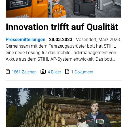
Innovation trifft auf Qualität
Pressemitteilungen
-
28.03.2023
- Vösendorf, März 2023.
Gemeinsam mit dem Fahrzeugausrüster bott hat STIHL
eine neue Lösung für das mobile Lademanagement von
Akkus aus dem STIHL AP-System entwickelt: Das bott
vario3 Einrichtungssystem für Kastenwagen basiert auf
einem Standard-Regalsystem und lässt sich für eine
1861 Zeichen
4 Bilder
1 Dokument
Vielzahl von geschlossenen Fahrzeugmodellen
konfigurieren. Es ist mit STIHL AL 301-4 Ladegeräten
ausgestattet und bietet je nach Ausstattungsvariante bis
zu 56 Akkusteckplätze im Laderaum.