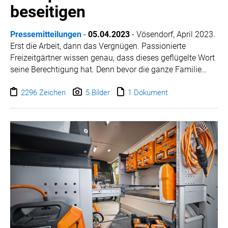
beseitigen
Pressemitteilungen
-
05.04.2023
- Vösendorf, April 2023.
Erst die Arbeit, dann das Vergnügen. Passionierte
Freizeitgärtner wissen genau, dass dieses geflügelte Wort
seine Berechtigung hat. Denn bevor die ganze Familie
wieder die Zeit im Freiluftwohnzimmer genießen kann,
warten dort noch so einige Aufgaben, die zu erledigen
2296 Zeichen
5 Bilder
1 Dokument
sind. Schließlich haben die Wintermonate ihre sichtbaren
Spuren hinterlassen. Ohne Frühjahrsputz im Garten geht
es daher nicht. Mit den richtigen Tipps und passenden
Geräten können es sich Hausbesitzer dabei einfach
machen.