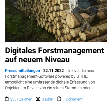
Digitales Forstmanagement
auf neuem Niveau
Pressemitteilungen
-
22.11.2022
- Treeva, die neue
Forstmanagement-Software powered by STIHL,
ermöglicht eine umfassende digitale Erfassung von
Objekten im Revier: von einzelnen Stämmen oder
Gefahrenstellen über die Vermessung von Holzpoltern bis
hin zur Kartierung kompletter Baumbestände. Die
2357 Zeichen
3 Bilder
1 Dokument
Software dient so als Fundament für eine effiziente
Arbeitsorganisation im Forstbetrieb, die Zusammenarbeit