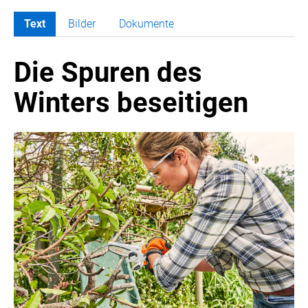
Text
Bilder
Dokumente
MELDUNGEN
Die Spuren des
PRESSEMITTEILUNGEN
Winters beseitigen
MEDIA
PRESSEBILDER
PRESSEKONTAKT