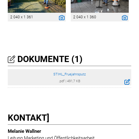
2 040 x 1 361
2 040 x 1 360
DOKUMENTE (1)
STIHL_Fruejahrsputz
.pdf
|
491,7 KB
KONTAKT]
Melanie Wallner
Leitung Marketing und Öffentlichkeitsarbeit