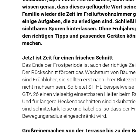
wissen genau, dass dieses geflügelte Wort sein
Familie wieder die Zeit im Freiluftwohnzimmer 
einige Aufgaben, die zu erledigen sind. Schließ
sichtbaren Spuren hinterlassen. Ohne Frühjahrsp
den richtigen Tipps und passenden Geräten kön
machen.
Jetzt ist Zeit für einen frischen Schnitt
Das Ende der Frostperiode ist auch der richtige Ze
Der Rückschnitt fördert das Wachstum von Bäume
sind Frühblüher, sie sollten erst nach ihrer Blütez
nicht mühsam sein: So bietet STIHL beispielweis
GTA 26 einen vielseitig einsetzbaren Helfer beim 
Und für längere Heckenabschnitten sind akkubetri
sind schnittstark, leise und kabellos, so dass der F
Bewegungsradius eingeschränkt wird.
Großreinemachen von der Terrasse bis zu den B