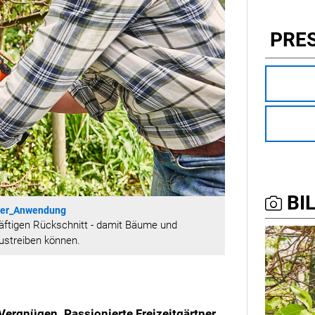
PRE
BIL
der_Anwendung
kräftigen Rückschnitt - damit Bäume und
austreiben können.
 Vergnügen. Passionierte Freizeitgärtner