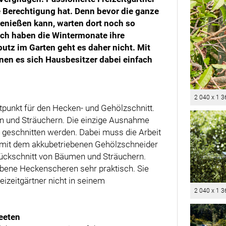
e Berechtigung hat. Denn bevor die ganze
genießen kann, warten dort noch so
lich haben die Wintermonate ihre
utz im Garten geht es daher nicht. Mit
nen es sich Hausbesitzer dabei einfach
2 040 x 1 3
itpunkt für den Hecken- und Gehölzschnitt.
n und Sträuchern. Die einzige Ausnahme
eit geschnitten werden. Dabei muss die Arbeit
e mit dem akkubetriebenen Gehölzschneider
Rückschnitt von Bäumen und Sträuchern.
ebene Heckenscheren sehr praktisch. Sie
reizeitgärtner nicht in seinem
2 040 x 1 3
eeten