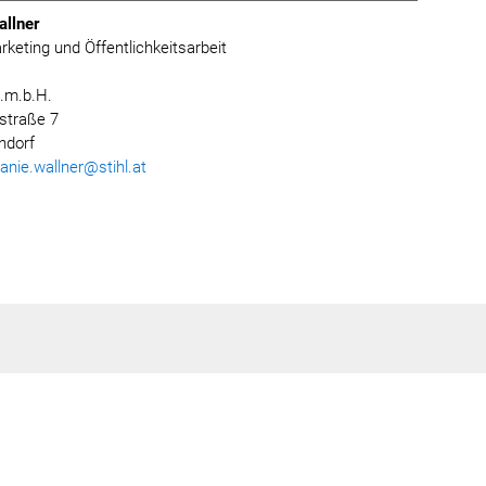
allner
rketing und Öffentlichkeitsarbeit
.m.b.H.
straße 7
ndorf
anie.wallner@stihl.at