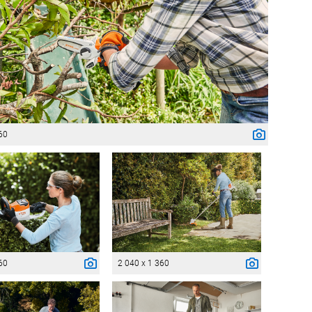
60
60
2 040 x 1 360