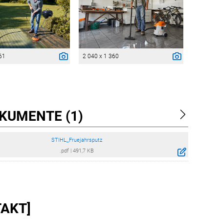
61
2 040 x 1 360
KUMENTE (1)
STIHL_Fruejahrsputz
.pdf
|
491,7 KB
AKT]