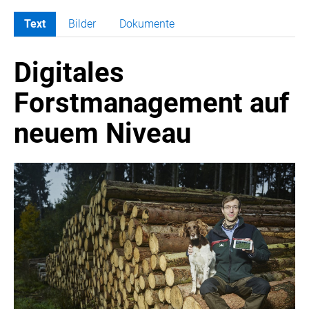
Text
Bilder
Dokumente
MELDUNGEN
Digitales
PRESSEMITTEILUNGEN
Forstmanagement auf
MEDIA
neuem Niveau
PRESSEBILDER
PRESSEKONTAKT